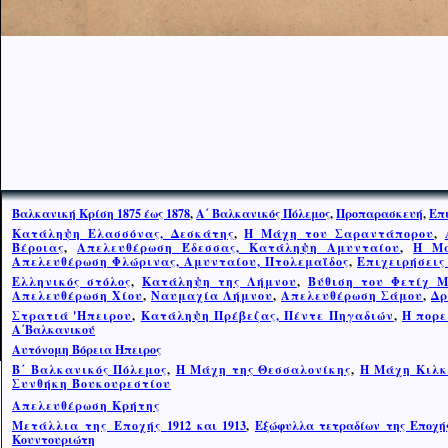
Βαλκανική Κρίση 1875 έως 1878
,
Α΄ Βαλκανικός Πόλεμος
,
Προπαρασκευή
,
Επ
Κατάληψη Ελασσόνας, Δεσκάτης
,
Η Μάχη του Σαραντάπορου
,
Βέροιας
,
Απελευθέρωση Έδεσσας, Κατάληψη Αμυνταίου
,
Η Μά
Απελευθέρωση Φλώρινας, Αμυνταίου, Πτολεμαΐδος
,
Επιχειρήσεις
Ελληνικός στόλος
,
Κατάληψη της Λήμνου
,
Βύθιση του Φετίχ 
Απελευθέρωση Χίου
,
Ναυμαχία Λήμνου
,
Απελευθέρωση Σάμου
,
Δρ
Στρατιά 'Ηπειρου
,
Κατάληψη Πρέβεζας, Πέντε Πηγαδιών
,
Η πορε
Α΄Βαλκανικού
Αυτόνομη Βόρεια Ήπειρος
Β΄ Βαλκανικός Πόλεμος
,
Η Μάχη της Θεσσαλονίκης
,
Η Μ
ά
χη Κιλκ
Συνθήκη Βουκουρεστίου
Απελευθέρωση Κρήτης
Μετάλλια της Εποχής
1912 και 1913
,
Εξώφυλλα τετραδίων της Εποχής
Κουντουριώτη