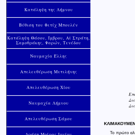
Κατάληψη της Λήμνου
Βύθιση του Φετίχ Μπουλέν
Κατάληψη Θάσου, Ίμβρου, Αϊ Στράτη,
Σαμοθράκης, Ψαρών, Τενέδου
Ναυμαχία Έλλης
Απελευθέρωση Μυτιλήνης
Απελευθέρωση Χίου
Επ
Δι
Ναυμαχία Λήμνου
Δια
Απελευθέρωση Σάμου
ΚΛΙΜΑΚΟΥΜΕΝΗ
Το πρώτο αλ
Δράση Μοίρας Ιονίου