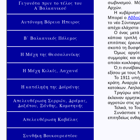
Γεγονότα πριν το τέλος του
σωβινισμού. Μό
Α΄Βαλκανικού
Αρχών.
Η κυβέρνηση
Μπορεί ο
Αβδού
Αυτόνομη Βόρεια Ήπειρος
το νέο Σύνταγμ
απέχει ελάχιστ
Ο ένας μετά
Β΄ Βαλκανικός Πόλεμος
κάποια τριπλή 
επιτόπιες έρευ
σκοπό τη δυσφή
Όμως αργότε
Η Μάχη της Θεσσαλονίκης
συμμορίες και 
οποίοι κυκλοφο
Ό,τι συνέβαι
Η Μάχη Κιλκίς, Λαχανά
εξίσου με τους 
Το 1911 υπήρ
κράτη. Αναρχία 
Η κατάληψη της Δοϊράνης
κατοίκων. Λεηλα
Τριγύρω από
έκλειναν ερμητι
Απελευθέρωση Σερρών, Δράμας,
αγροτών στις ερ
Δοξάτου, Ξάνθης, Κομοτηνής
Τελικά, το Τ
Συνάσπισε τ
επιτηδείως ενθα
Απελευθέρωση Καβάλας
Συνθήκη Βουκουρεστίου