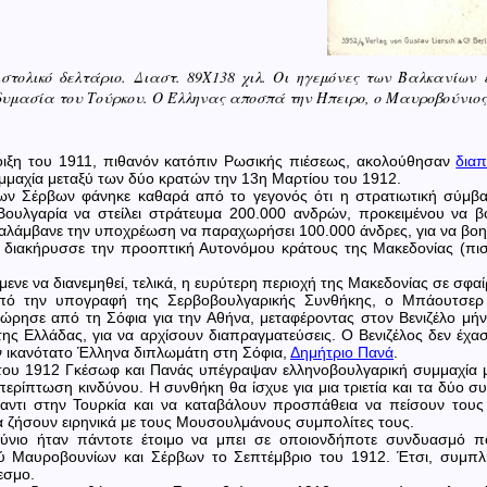
ιστολικό δελτάριο. Διαστ. 89Χ138 χιλ. Οι ηγεμόνες των Βαλκανίων
υμασία του Τούρκου. Ο Έλληνας αποσπά την Ήπειρο, ο Μαυροβούνιος το
οιξη του 1911, πιθανόν κατόπιν Ρωσικής πιέσεως, ακολούθησαν
δια
μαχία μεταξύ των δύο κρατών την 13η Μαρτίου του 1912.
ν Σέρβων φάνηκε καθαρά από το γεγονός ότι η στρατιωτική σύμβα
ουλγαρία να στείλει στράτευμα 200.000 ανδρών, προκειμένου να β
ναλάμβανε την υποχρέωση να παραχωρήσει 100.000 άνδρες, για να βοη
 διακήρυσσε την προοπτική Αυτονόμου κράτους της Μακεδονίας (πι
μενε να διανεμηθεί, τελικά, η ευρύτερη περιοχή της Μακεδονίας σε σφαί
πό την υπογραφή της Σερβοβουλγαρικής Συνθήκης, ο Μπάουτσερ 
ώρησε από τη Σόφια για την Αθήνα, μεταφέροντας στον Βενιζέλο μή
ς Ελλάδας, για να αρχίσουν διαπραγματεύσεις. Ο Βενιζέλος δεν έχασ
ν ικανότατο Έλληνα διπλωμάτη στη Σόφια,
Δημήτριο Πανά
.
 του 1912 Γκέσωφ και Πανάς υπέγραψαν ελληνοβουλγαρική συμμαχία 
 περίπτωση κινδύνου. Η συνθήκη θα ίσχυε για μια τριετία και τα δύ
αντι στην Τουρκία και να καταβάλουν προσπάθεια να πείσουν του
α ζήσουν ειρηνικά με τους Μουσουλμάνους συμπολίτες τους.
νιο ήταν πάντοτε έτοιμο να μπει σε οποιονδήποτε συνδυασμό που
ξύ Μαυροβουνίων και Σέρβων το Σεπτέμβριο του 1912. Έτσι, συμπ
εσμο.