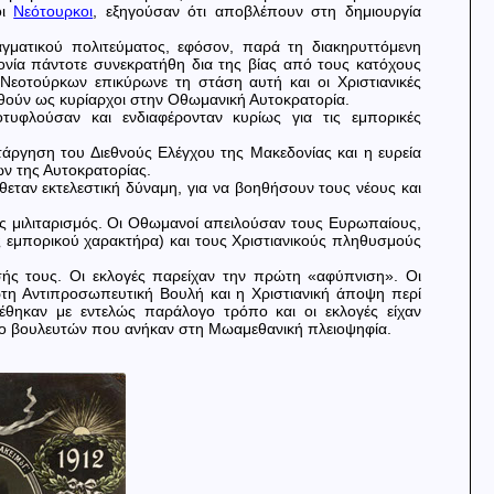
οι
Νεότουρκοι
, εξηγούσαν ότι αποβλέπουν στη δημιουργία
ματικού πολιτεύματος, εφόσον, παρά τη διακηρυττόμενη
ία πάντοτε συνεκρατήθη δια της βίας από τους κατόχους
 Νεοτούρκων επικύρωνε τη στάση αυτή και οι Χριστιανικές
σθούν ως κυρίαρχοι στην Οθωμανική Αυτοκρατορία.
λοτυφλούσαν και ενδιαφέρονταν κυρίως για τις εμπορικές
άργηση του Διεθνούς Ελέγχου της Μακεδονίας και η ευρεία
ν της Αυτοκρατορίας.
εταν εκτελεστική δύναμη, για να βοηθήσουν τους νέους και
.
κός μιλιταρισμός. Οι Οθωμανοί απειλούσαν τους Ευρωπαίους,
 εμπορικού χαρακτήρα) και τους Χριστιανικούς πληθυσμούς
σής τους. Οι εκλογές παρείχαν την πρώτη «αφύπνιση». Οι
ώτη Αντιπροσωπευτική Βουλή και η Χριστιανική άποψη περί
ιρέθηκαν με εντελώς παράλογο τρόπο και οι εκλογές είχαν
λιο βουλευτών που ανήκαν στη Μωαμεθανική πλειοψηφία.