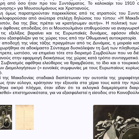
ερη από όσο ήταν προ του Συντάγματος. Το καλοκαίρι του 1910 
ρνησης» για Μουσουλμάνους και Χριστιανούς.
η όμως παρατηρούνταν παρεκκλίσεις από τις ατραπούς του Συνταγ
κλοφορούσαν από ανώτερα στελέχη δηλώσεις του τύπου: «Η Μακεδον
 λοιπόν, δια της βίας πρέπει να κρατήσωμεν αυτήν». Η πολιτική των
αν άφθονες αποδείξεις ότι οι Μουσουλμάνοι επιθυμούσαν να αναγνωρι
τις εξελίξεις βαραίνει και τις Ευρωπαϊκές δυνάμεις, εφόσον εθε
ου εξασφάλιζαν για τις χώρες τους από την Οθωμανική αυτοκρατορία.
 αποδοχή της νέας τάξης πραγμάτων από τις Δυνάμεις, η μοιραία κατ
χωρήθηκε σε αδοκίμαστο Σύνταγμα δυσκόλεψαν τη ζωή των πληθυσμώ
επε, ωστόσο, να επιμείνει τότε στο διορισμό Συμβούλων που να διέθ
νούς στην εφαρμογή διοικήσεως της χώρας κατά τρόπο συνταγματικό
 Σωβινισμός αφέθηκε ελεύθερος να θριαμβεύσει, το ίδιο και ο τουρκι
ων Διομολογήσεων (= ευνοϊκές συμφωνίες με τους Ευρωπαίους κυρίως
ό.
οί της Μακεδονίας σταδιακά διαπίστωναν την ουτοπία της χειραφέτη
ως ήταν εύλογο, κράτησαν την εξουσία στα χέρια τους κατά την πρ
θηκε οικτρό πλήγμα, όταν είδαν ότι τα εκλογικά διαμερίσματα δια
θεί» επιστημονικότατα, για να εξασφαλιστεί η είσοδος στο Κοινοβού