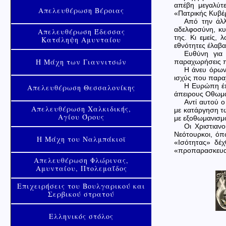
απέβη μεγαλύτ
Απελευθέρωση Βέροιας
«Πατρικής Κυβέ
Από την άλλ
αδελφοσύνη, κυ
Απελευθέρωση Έδεσσας
της. Κι εμείς,
Κατάληψη Αμυνταίου
εθνότητες έλαβ
Ευθύνη για 
Η Μάχη των Γιαννιτσών
παραχωρήσεις π
Η άνευ όρων
ισχύς που παρα
Η Ευρώπη έπρ
Απελευθέρωση Θεσσαλονίκης
άπειρους Οθωμα
Αντί αυτού ο
Απελευθέρωση Χαλκιδικής,
με κατάργηση τ
Αγίου Όρους
με εξοθωμανισμ
Οι Χριστιαν
Νεότουρκοι, όπ
Η Μάχη του Ναλμπάκιοϊ
«Ισότητας» δέχ
«προπαρασκευασ
Απελευθέρωση Φλώρινας,
Αμυνταίου, Πτολεμαΐδος
Επιχειρήσεις του Βουλγαρικού και
Σερβικού στρατού
Ελληνικός στόλος