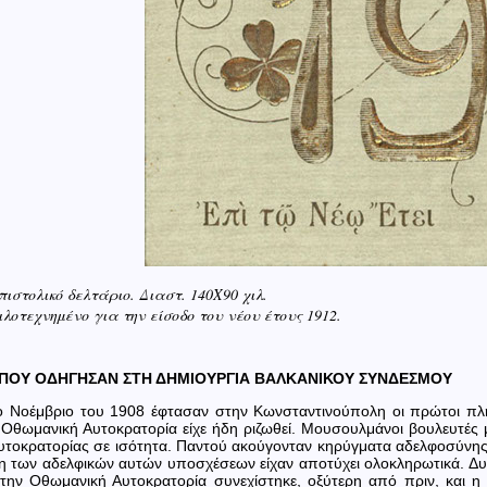
πιστολικό δελτάριο. Διαστ. 140Χ90 χιλ.
ιλοτεχνημένο για την είσοδο του νέου έτους 1912.
 ΠΟΥ ΟΔΗΓΗΣΑΝ ΣΤΗ ΔΗΜΙΟΥΡΓΙΑ ΒΑΛΚΑΝΙΚΟΥ ΣΥΝΔΕΣΜΟΥ
ο Νοέμβριο του 1908 έφτασαν στην Κωνσταντινούπολη οι πρώτοι πληρ
 Οθωμανική Αυτοκρατορία είχε ήδη ριζωθεί. Μουσουλμάνοι βουλευτές 
Αυτοκρατορίας σε ισότητα. Παντού ακούγονταν κηρύγματα αδελφοσύνης
 των αδελφικών αυτών υποσχέσεων είχαν αποτύχει ολοκληρωτικά. Δυστ
την Οθωμανική Αυτοκρατορία συνεχίστηκε, οξύτερη από πριν, και η