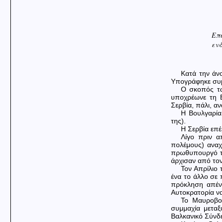
Επ
ενδ
Κατά την άν
Υπογράφηκε συμ
Ο σκοπός τω
υποχρέωνε τη Β
Σερβία, πάλι, α
Η Βουλγαρία
της).
Η Σερβία επέ
Λίγο πριν α
πολέμους) αναχ
πρωθυπουργό τη
άρχισαν από το
Τον Απρίλιο
ένα το άλλο σε
πρόκληση απέν
Αυτοκρατορία ν
Το Μαυροβού
συμμαχία μετα
Βαλκανικό Σύνδ