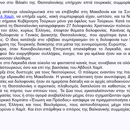
νο στο Βιλαέτι της Θεσσαλονίκης υπήρχαν επτά τουρκικές συμμορ
 απέτυχε ολοκληρωτικά στο να επιβληθεί στη Μακεδονία και τα Συ
λ Χαμίτ
, να υπήρξε ωμός, κακή συμπεριφορά είχαν, ωστόσο, και τα Ν
α σήμαινε Κυβέρνηση Τούρκων μόνο για όφελος των Τούρκων. Κατά τ
α από τη Θεσσαλονίκη καταγράφηκαν 27 δολοφονίες Χριστιανών πολιτ
 τον άλλο, κυρίως Έλληνες, έπεφταν θύματα δολοφονίας. Κανένας
δολοφονία ο Γενικός Διοικητής Θεσσαλονίκης, που αργότερα έγινε 
νες. Ο ίδιος κατέληξε στο «βέβαιο συμπέρασμα» ότι η δολοφονία των
μιση της Τουρκικής διοίκησης στα μάτια της ευνομούμενης Ευρώπης.
ρα, όταν Κοινοβουλευτική Επιτροπή επισκέφθηκε το Λαγκαδά, ανα
αφού δεν ενεργήθηκαν συλλήψεις, ένοχες πια για αμέλεια ήταν και 
ρούσαν ελεύθερα.
νε στο Λαγκαδά είναι εύκολο να φανταστεί κανείς πως συνέβαινε σε ολ
Νεότουρκους όσο και επί της βασιλείας του Αβδούλ Χαμίτ.
ξε έτος δυστυχές για τους Νεοτούρκους. Ο πόλεμος εναντίον της Ιταλ
είχε εδραιωθεί στη Μακεδονία. Η γενική κατάσταση ήταν ανυπόφορη. 
σίες και δολοφονίες ήταν σε ημερήσια διάταξη και οι αρχές αποδεικνύο
 τη Θεσσαλονίκη ο αγροτικός πληθυσμός διατελούσε σε καθεστώς πλή
κά τις πόρτες των σπιτιών τους. Τα ζώα τους εγκαταλείπονταν στην τύ
γασίες τους ή στην αγορά αναβαλλόταν μέχρις ότου σχηματίζονταν ομάδε
ουρκικό Κομιτάτο «Ένωση και Πρόοδος» κατάφερε να πραγματοποιήσει ε
ους Έλληνες και τους Βουλγάρους, τους ασπονδότερους μέχρι τότε
ρρύνει ο Χαμίτ. Και έτσι σπάρθηκε ο σπόρος της Βαλκανικής συμμαχίας