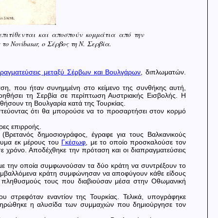
 επιτίθενται και αποσπούν κομμάτια από την
 Novibasar, ο Σέρβος τη Ν. Σερβία.
πραγματεύσεις μεταξύ Σέρβων και Βουλγάρων
, διπλωματών.
ση, που ήταν συνημμένη στο κείμενο της συνθήκης αυτή,
οηθήσει τη Σερβία σε περίπτωση Αυστριακής Εισβολής. Η
θήσουν τη Βουλγαρία κατά της Τουρκίας.
στεύοντας ότι θα μπορούσε να το προσαρτήσει στον κορμό
ρες επιρροής.
(Βρετανός δημοσιογράφος, έγραφε για τους Βαλκανικούς
νυμα εκ μέρους του
Γκέσωφ
, με το οποίο προσκαλούσε τον
ε χρόνο. Αποδέχθηκε την πρόταση και οι διαπραγματεύσεις
με την οποία συμφωνούσαν τα δύο κράτη να συντρέξουν το
ο συμβαλλόμενα κράτη συμφώνησαν να αποφύγουν κάθε είδους
ς πληθυσμούς τους που διαβιούσαν μέσα στην Οθωμανική
 στρεφόταν εναντίον της Τουρκίας. Τελικά, υπογράφηκε
ληρώθηκε η αλυσίδα των συμμαχιών που δημιούργησε τον