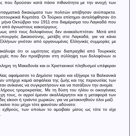
ίες που δρούσαν κατά πάσα πιθανότητα με την ανοχή των
νταγματικά δικαιώματα των πολιτών απέβησαν ανύπαρκτα.
εοτουρκικά Κομιτάτα. Οι Τούρκοι επίσημοι αντελήφθησαν ότι
ο μήνα Οκτώβριο του 1911 στο διαμέρισμα του Λαγκαδά που
ών από άγνωστους κακούργους.
 όμως από τους δολοφόνους δεν ανακαλυπτόταν. Μετά από
υπουργός Δικαιοσύνης, μετέβη στο Λαγκαδά, για να κάνει
 Ελλήνων γινόταν από οργανωμένες Ελληνικές συμμορίες με
κάλυψε ότι οι ωμότητες είχαν διαπραχθεί από Τουρκικές
οι αρχές που δεν προέβησαν στη σύλληψη των δολοφόνων οι
όκληρη τη Μακεδονία και οι Χριστιανικοί πληθυσμοί υπέφεραν
ίας αφαίμασσε το Δημόσιο ταμείο και εξήγειρε τα Βαλκανικά
Δεν υπήρχε καμιά ασφάλεια της ζωής και της περιουσίας των
νταν ανίκανες να συγκρατήσουν και να πατάξουν την ανομία.
ρους τρομοκρατίας. Με τη δύση του ηλίου οι οικογένειες
χη τους, οι αγροί έμεναν ακαλλιέργητοι και η μεταφορά των
ς είκοσι ή τριάντα χωρικών, για να μετακινηθούν όλοι μαζί.
κείνο που μέχρι τότε φαινόταν αδύνατο:
 εχθρούς, των οποίων το αμοιβαίο μίσος ως τότε το είχε
.