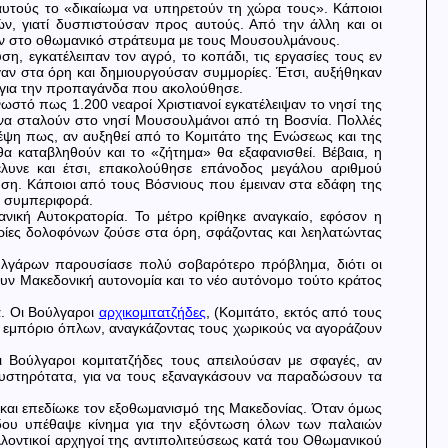
αυτούς το «δικαίωμα να υπηρετούν τη χώρα τους». Κάποιοι
ών, γιατί δυσπιστούσαν προς αυτούς. Από την άλλη και οι
ούν στο οθωμανικό στράτευμα με τους Μουσουλμάνους.
η, εγκατέλειπαν τον αγρό, το κοπάδι, τις εργασίες τους εν
υγαν στα όρη και δημιουργούσαν συμμορίες. Έτσι, αυξήθηκαν
ς για την προπαγάνδα που ακολούθησε.
ωστό πως 1.200 νεαροί Χριστιανοί εγκατέλειψαν το νησί της
 να σταλούν στο νησί Μουσουλμάνοι από τη Βοσνία. Πολλές
έψη πως, αν αυξηθεί από το Κομιτάτο της Ενώσεως και της
α καταβληθούν και το «ζήτημα» θα εξαφανισθεί. Βέβαια, η
λυνε και έτσι, επακολούθησε επάνοδος μεγάλου αριθμού
η. Κάποιοι από τους Βόσνιους που έμειναν στα εδάφη της
ή συμπεριφορά.
ική Αυτοκρατορία. Το μέτρο κρίθηκε αναγκαίο, εφόσον η
ορίες δολοφόνων ζούσε στα όρη, σφάζοντας και λεηλατώντας
υλγάρων παρουσίασε πολύ σοβαρότερο πρόβλημα, διότι οι
ν Μακεδονική αυτονομία και το νέο αυτόνομο τούτο κράτος
α. Οι Βούλγαροι
αρχικομιτατζήδες
, (Κομιτάτο, εκτός από τους
αν εμπόριο όπλων, αναγκάζοντας τους χωρικούς να αγοράζουν
οι Βούλγαροι κομιτατζήδες τους απειλούσαν με
σφαγές, αν
 αυστηρότατα, για να τους εξαναγκάσουν να παραδώσουν τα
ο και επεδίωκε τον εξοθωμανισμό της Μακεδονίας. Όταν όμως
όδου υπέθαψε κίνημα για την εξόντωση όλων των παλαιών
λοντικοί αρχηγοί της αντιπολιτεύσεως κατά του Οθωμανικού