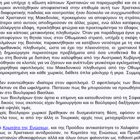
η μια υπήρχε η αξίωση κάποιων Χριστιανών να παραχωρηθεί και σε 
ουρκοι αντιτάχθηκαν αποφασιστικά στην επιθυμία αυτή των Χριστιαν
ω διαφορετικής παιδείας και νοοτροπίας ήταν δύσκολο να συγχρωτισθ
ροί Χριστιανοί της Μακεδονίας, προκειμένου να αποφύγουν τη στράτευσ
τιμότεροι από αυτούς αποδημούσαν σε άλλες χώρες, ενώ άλλοι κατέφε
καλλιέργητα εδάφη, προκλήθηκε φτώχεια και προετοιμάστηκε το έδαφο
ν και κάποιες μετακινήσεις πληθυσμών. Όταν για παράδειγμα έγινε γν
 αποφύγουν τη θητεία τους στον Οθωμανικό στρατό, υπήρξε η σκέψη
υλμάνων της Βοσνίας παρακινήθηκαν να κατέβουν νοτιότερα με τη σκ
εθανικός πληθυσμός, ώστε να έχει την πλειονότητα, οι χριστιανοί θ
τή δημιούργησε περισσότερα προβλήματα από όσα υποθετικά θα έ
ω στη Βοσνία με δαπάνη που καλύφθηκε από την Αυστριακή Κυβέρνησ
όθηκαν σε κλοπές για να ζήσουν και ανέπτυξαν γενικότερα εγκληματικ
χειρήθηκε αφοπλισμός του Μακεδονικού πληθυσμού από την Οθωμαν
ρομοκρατημένη και κάθε χωρικός διέθετε όπλα μάνλιχερ ή γκρα. Συμμ
.
δεν εναντιώθηκαν ιδιαίτερα στον αφοπλισμό. Ο αφοπλισμός των Βο
λεπαν σε ίδια ωφελήματα. Πίστευαν πως θα μπορούσαν να προωθήσου
ν στο Βουλγαρικό Βασίλειο.
των Βουλγάρων ήταν άρτια κι επίμονη και κατευθυνόταν από τη Σόφι
δικούς τους σκοπούς είχαν δημιουργήσει και οι Βούλγαροι) διεξήγαγ
κά υψηλές τιμές.
υχείς Βούλγαροι χωρικοί βρέθηκαν σε δυσμενέστατη θέση, εφόσον 
πλα τους, κι από την άλλη οι Τουρκικές αρχές τους μεταχειρίζονταν
κό
Κομιτάτο της Ενώσεως
, και της Προόδου αντικατέστησε το Χαλιφάτ
ως οι Χριστιανοί αντιδρούσαν, το Κομιτάτο της Ενώσεως και Προ
ιστιανών εθνικοφρόνων αλλά και όλων όσων φαίνονταν ως πιθανοί μελ