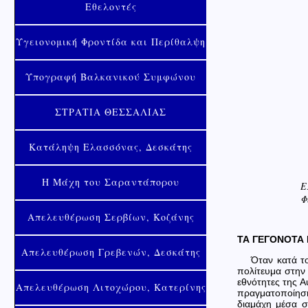
Εθελοντές
Υγειονομική Φροντίδα και Περίθαλψη
Υπογραφή Βαλκανικού Συμφώνου
ΣΤΡΑΤΙΑ ΘΕΣΣΑΛΙΑΣ
Κατάληψη Ελασσόνας, Δεσκάτης
Η Μάχη του Σαραντάπορου
Ε
Φ
Απελευθέρωση Σερβίων, Κοζάνης
ΤΑ ΓΕΓΟΝΟΤΑ
Απελευθέρωση Γρεβενών, Δεσκάτης
Όταν κατά τ
πολίτευμα στην
εθνότητες της 
Απελευθέρωση Λιτοχώρου, Κατερίνης
πραγματοποίηση
διαμάχη μέσα σ