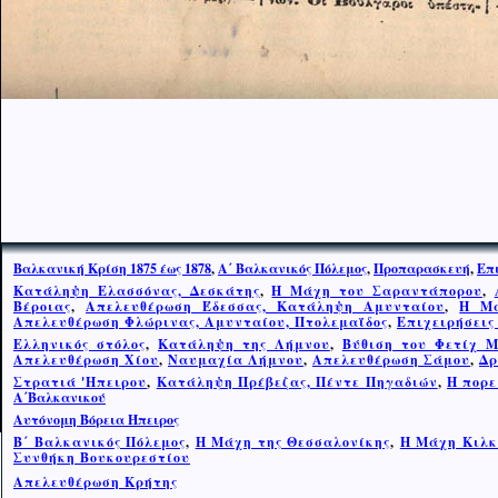
Βαλκανική Κρίση 1875 έως 1878
,
Α΄ Βαλκανικός Πόλεμος
,
Προπαρασκευή
,
Επ
Κατάληψη Ελασσόνας, Δεσκάτης
,
Η Μάχη του Σαραντάπορου
,
Βέροιας
,
Απελευθέρωση Έδεσσας, Κατάληψη Αμυνταίου
,
Η Μά
Απελευθέρωση Φλώρινας, Αμυνταίου, Πτολεμαΐδος
,
Επιχειρήσεις
Ελληνικός στόλος
,
Κατάληψη της Λήμνου
,
Βύθιση του Φετίχ 
Απελευθέρωση Χίου
,
Ναυμαχία Λήμνου
,
Απελευθέρωση Σάμου
,
Δρ
Στρατιά 'Ηπειρου
,
Κατάληψη Πρέβεζας, Πέντε Πηγαδιών
,
Η πορε
Α΄Βαλκανικού
Αυτόνομη Βόρεια Ήπειρος
Β΄ Βαλκανικός Πόλεμος
,
Η Μάχη της Θεσσαλονίκης
,
Η Μ
ά
χη Κιλκ
Συνθήκη Βουκουρεστίου
Απελευθέρωση Κρήτης