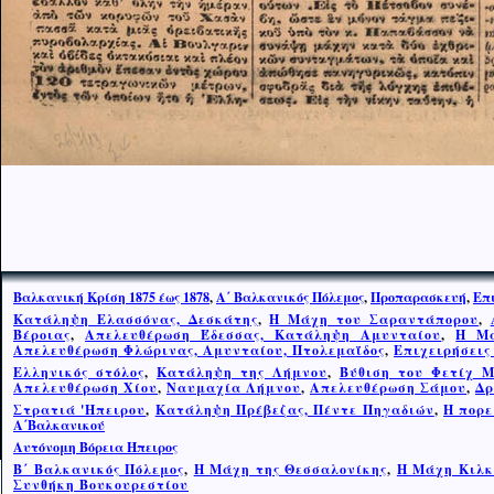
Βαλκανική Κρίση 1875 έως 1878
,
Α΄ Βαλκανικός Πόλεμος
,
Προπαρασκευή
,
Επ
Κατάληψη Ελασσόνας, Δεσκάτης
,
Η Μάχη του Σαραντάπορου
,
Βέροιας
,
Απελευθέρωση Έδεσσας, Κατάληψη Αμυνταίου
,
Η Μά
Απελευθέρωση Φλώρινας, Αμυνταίου, Πτολεμαΐδος
,
Επιχειρήσεις
Ελληνικός στόλος
,
Κατάληψη της Λήμνου
,
Βύθιση του Φετίχ 
Απελευθέρωση Χίου
,
Ναυμαχία Λήμνου
,
Απελευθέρωση Σάμου
,
Δρ
Στρατιά 'Ηπειρου
,
Κατάληψη Πρέβεζας, Πέντε Πηγαδιών
,
Η πορε
Α΄Βαλκανικού
Αυτόνομη Βόρεια Ήπειρος
Β΄ Βαλκανικός Πόλεμος
,
Η Μάχη της Θεσσαλονίκης
,
Η Μ
ά
χη Κιλκ
Συνθήκη Βουκουρεστίου