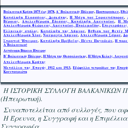
Βαλκανική Κρίση 1875 έως 1878
,
Α΄ Βαλκανικός Πόλεμος
,
Προπαρασκευ
,
Εθελ
Κατάληψη Ελασσόνας, Δεσκάτης
,
Η Μάχη του Σαραντάπορου
,
Βέροιας
,
Απελευθέρωση Έδεσσας, Κατάληψη Αμυνταίου
,
Η Μά
Απελευθέρωση Φλώρινας, Αμυνταίου, Πτολεμαΐδος
,
Επιχειρήσεις
Ελληνικός στόλος
,
Κατάληψη της Λήμνου
,
Βύθιση του Φετίχ 
Απελευθέρωση Χίου
,
Ναυμαχία Λήμνου
,
Απελευθέρωση Σάμου
,
Δρ
Στρατιά 'Ηπειρου
,
Κατάληψη Πρέβεζας, Πέντε Πηγαδιών
,
Η πορε
Α΄Βαλκανικού
Αυτόνομη Βόρεια Ήπειρος
Β΄ Βαλκανικός Πόλεμος
,
Η Μάχη της Θεσσαλονίκης
,
Η Μ
ά
χη Κιλκίς, Λαχανά
Απελευθέρωση Κρήτης
Μετάλλια της Εποχής
1912 και 1913
,
Εξώφυλλα τετραδίων της Εποχής
Κουντουριώτη
Η ΙΣΤΟΡΙΚΗ ΣΥΛΛΟΓΗ ΒΑΛΚΑΝΙΚΩΝ ΠΟΛΕΜ
(Ηπειρωτική).
Συναποτελείται από συλλογές, που αφο
Η Έρευνα, η Συγγραφή και η Επιμέλεια
Συγγραφέα.