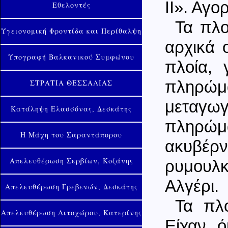
ΙΙ». Αγο
Εθελοντές
Τα πλο
Υγειονομική Φροντίδα και Περίθαλψη
αρχικά 
Υπογραφή Βαλκανικού Συμφώνου
πλοία,
ΣΤΡΑΤΙΑ ΘΕΣΣΑΛΙΑΣ
πληρώμα
μεταγωγ
Κατάληψη Ελασσόνας, Δεσκάτης
πληρώμα
Η Μάχη του Σαραντάπορου
ακυβέρ
Απελευθέρωση Σερβίων, Κοζάνης
ρυμουλκ
Αλγέρι.
Απελευθέρωση Γρεβενών, Δεσκάτης
Τα πλο
Απελευθέρωση Λιτοχώρου, Κατερίνης
Είχαν ό