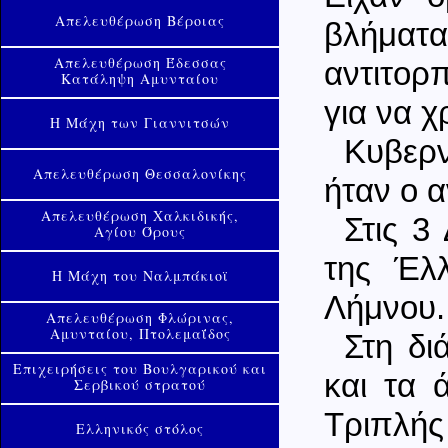
Απελευθέρωση Βέροιας
βλήματα
Απελευθέρωση Έδεσσας
αντιτορ
Κατάληψη Αμυνταίου
για να χ
Η Μάχη των Γιαννιτσών
Κυβερν
Απελευθέρωση Θεσσαλονίκης
ήταν ο 
Απελευθέρωση Χαλκιδικής,
Στις 3
Αγίου Όρους
της Έλλ
Η Μάχη του Ναλμπάκιοϊ
Λήμνου.
Απελευθέρωση Φλώρινας,
Αμυνταίου, Πτολεμαΐδος
Στη δι
Επιχειρήσεις του Βουλγαρικού και
και τα 
Σερβικού στρατού
Τριπλής
Ελληνικός στόλος