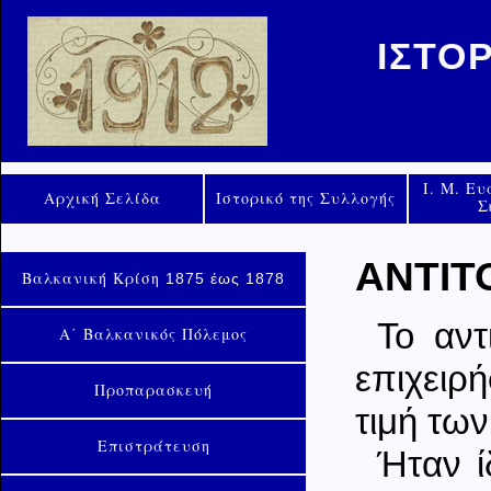
ΙΣΤΟ
Ι. Μ. Ε
Αρχική Σελίδα
Ιστορικό της Συλλογής
Σ
ΑΝΤΙΤ
Βαλκανική Κρίση
1875 έως 1878
Το αντ
Α΄ Βαλκανικός Πόλεμος
επιχειρ
Προπαρασκευή
τιμή των
Επιστράτευση
Ήταν ί