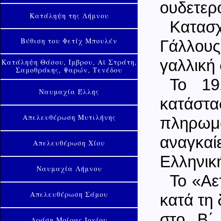
ουδετερ
Κατάληψη της Λήμνου
Κατασχ
Βύθιση του Φετίχ Μπουλέν
Γάλλους
γαλλική 
Κατάληψη Θάσου, Ίμβρου, Αϊ Στράτη,
Σαμοθράκης, Ψαρών, Τενέδου
Το 19
Ναυμαχία Έλλης
κατάσ
Απελευθέρωση Μυτιλήνης
πληρωμ
αναγκαί
Απελευθέρωση Χίου
Ελληνικ
Ναυμαχία Λήμνου
Το «Αε
Απελευθέρωση Σάμου
κατά τη
στο Β΄
Δράση Μοίρας Ιονίου