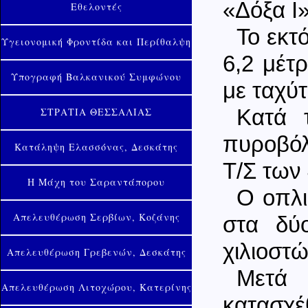
«Δόξα Ι»
Εθελοντές
Το εκτ
Υγειονομική Φροντίδα και Περίθαλψη
6,2 μέτ
Υπογραφή Βαλκανικού Συμφώνου
με ταχύ
ΣΤΡΑΤΙΑ ΘΕΣΣΑΛΙΑΣ
Κατά 
πυροβόλ
Κατάληψη Ελασσόνας, Δεσκάτης
Τ/Σ των
Η Μάχη του Σαραντάπορου
Ο οπλι
Απελευθέρωση Σερβίων, Κοζάνης
στα δύ
χιλιοστώ
Απελευθέρωση Γρεβενών, Δεσκάτης
Μετά 
Απελευθέρωση Λιτοχώρου, Κατερίνης
κατασχέ