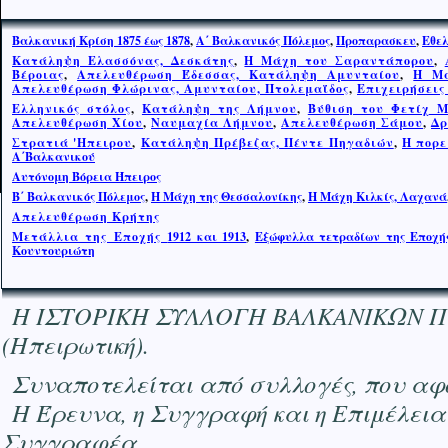
Βαλκανική Κρίση 1875 έως 1878
,
Α΄ Βαλκανικός Πόλεμος
,
Προπαρασκευ
,
Εθελ
Κατάληψη Ελασσόνας, Δεσκάτης
,
Η Μάχη του Σαραντάπορου
,
Βέροιας
,
Απελευθέρωση Έδεσσας, Κατάληψη Αμυνταίου
,
Η Μά
Απελευθέρωση Φλώρινας, Αμυνταίου, Πτολεμαΐδος
,
Επιχειρήσεις
Ελληνικός στόλος
,
Κατάληψη της Λήμνου
,
Βύθιση του Φετίχ 
Απελευθέρωση Χίου
,
Ναυμαχία Λήμνου
,
Απελευθέρωση Σάμου
,
Δρ
Στρατιά 'Ηπειρου
,
Κατάληψη Πρέβεζας, Πέντε Πηγαδιών
,
Η πορε
Α΄Βαλκανικού
Αυτόνομη Βόρεια Ήπειρος
Β΄ Βαλκανικός Πόλεμος
,
Η Μάχη της Θεσσαλονίκης
,
Η Μ
ά
χη Κιλκίς, Λαχανά
Απελευθέρωση Κρήτης
Μετάλλια της Εποχής
1912 και 1913
,
Εξώφυλλα τετραδίων της Εποχής
Κουντουριώτη
Η ΙΣΤΟΡΙΚΗ ΣΥΛΛΟΓΗ ΒΑΛΚΑΝΙΚΩΝ ΠΟΛΕΜ
(Ηπειρωτική).
Συναποτελείται από συλλογές, που αφο
Η Έρευνα, η Συγγραφή και η Επιμέλεια
Συγγραφέα.