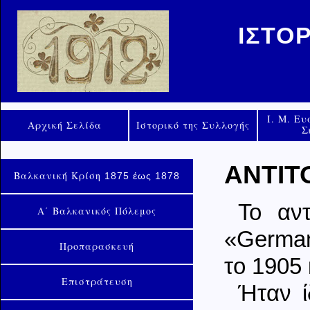
ΙΣΤΟ
Ι. Μ. Ε
Αρχική Σελίδα
Ιστορικό της Συλλογής
Σ
ΑΝΤΙΤ
Βαλκανική Κρίση
1875 έως 1878
Το αντ
Α΄ Βαλκανικός Πόλεμος
«German
Προπαρασκευή
το 1905 
Επιστράτευση
Ήταν ί