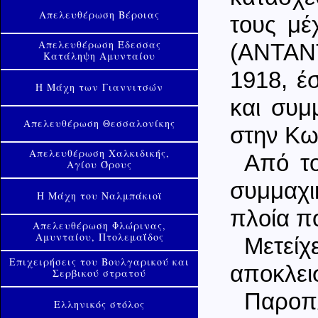
Απελευθέρωση Βέροιας
τους μέ
Απελευθέρωση Έδεσσας
(ΑΝΤΑΝΤ
Κατάληψη Αμυνταίου
1918, έ
Η Μάχη των Γιαννιτσών
και συμ
Απελευθέρωση Θεσσαλονίκης
στην Κω
Απελευθέρωση Χαλκιδικής,
Από το
Αγίου Όρους
συμμαχι
Η Μάχη του Ναλμπάκιοϊ
πλοία π
Απελευθέρωση Φλώρινας,
Αμυνταίου, Πτολεμαΐδος
Μετείχ
Επιχειρήσεις του Βουλγαρικού και
αποκλει
Σερβικού στρατού
Παροπλ
Ελληνικός στόλος