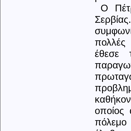
Ο Πέτ
Σερβίας
συμφωνί
πολλές 
έθεσε 
παραγ
πρωταγω
προβλη
καθήκον
οποίος 
πόλεμο 