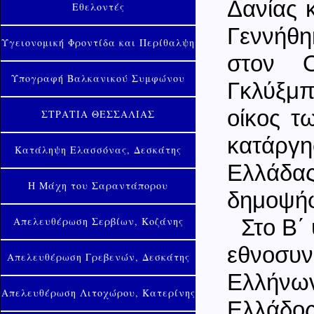
Δανίας 
Εθελοντές
Γεννήθη
Υγειονομική Φροντίδα και Περίθαλψη
στον 
Υπογραφή Βαλκανικού Συμφώνου
Γκλύξμπ
οίκος τ
ΣΤΡΑΤΙΑ ΘΕΣΣΑΛΙΑΣ
κατάργη
Κατάληψη Ελασσόνας, Δεσκάτης
Ελλάδας
Η Μάχη του Σαραντάπορου
δημοψήφ
Απελευθέρωση Σερβίων, Κοζάνης
Στο Β΄
εθνοσυ
Απελευθέρωση Γρεβενών, Δεσκάτης
Ελλήνων
Απελευθέρωση Λιτοχώρου, Κατερίνης
Ελλάδο