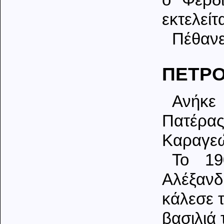
ο Φερδι
εκτελείτα
Πέθανε
ΠΕΤΡΟ
Ανήκε 
Πατέρ
Καραγεώ
Το 19
Αλέξανδ
κάλεσε 
βασιλιά 