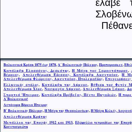
έλαβε 
Σλοβένω
Πέθανε
Βαλκανική Κρίση 1875 έως 1878
,
Α΄ Βαλκανικός Πόλεμος
,
Προπαρασκευ
,
Εθελ
Κατάληψη Ελασσόνας, Δεσκάτης
,
Η Μάχη του Σαραντάπορου
,
Βέροιας
,
Απελευθέρωση Έδεσσας, Κατάληψη Αμυνταίου
,
Η Μά
Απελευθέρωση Φλώρινας, Αμυνταίου, Πτολεμαΐδος
,
Επιχειρήσεις
Ελληνικός στόλος
,
Κατάληψη της Λήμνου
,
Βύθιση του Φετίχ 
Απελευθέρωση Χίου
,
Ναυμαχία Λήμνου
,
Απελευθέρωση Σάμου
,
Δρ
Στρατιά 'Ηπειρου
,
Κατάληψη Πρέβεζας, Πέντε Πηγαδιών
,
Η πορε
Α΄Βαλκανικού
Αυτόνομη Βόρεια Ήπειρος
Β΄ Βαλκανικός Πόλεμος
,
Η Μάχη της Θεσσαλονίκης
,
Η Μ
ά
χη Κιλκίς, Λαχανά
Απελευθέρωση Κρήτης
Μετάλλια της Εποχής
1912 και 1913
,
Εξώφυλλα τετραδίων της Εποχής
Κουντουριώτη