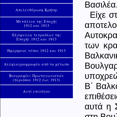
Βασιλέα
Απελευθέρωση Κρήτης
Είχε σ
Μετάλλια της Εποχής
αποτε
1912 και 1913
Αυτοκρα
Εξώφυλλα τετραδίων της
Εποχής 1912 και 1913
των κρα
Ημερησιος τύπος 1912 και 1913
Βαλκαν
Βουλγαρ
Αλληλογραφραφία από το μέτωπο
υποχρεώ
Βιογραφίες Πρωταγωνιστών
(περιόδου 1912 έως 1913)
Β΄ Βαλκ
Αντί επιλόγου
επιθέσε
αυτά η 
στη Βου