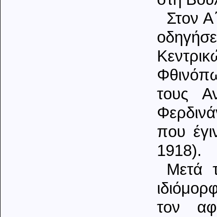
Στον Α
οδηγήσ
Κεντρι
Φθινόπω
τους Α
Φερδινά
που έγι
1918).
Μετά 
ιδιόμορ
τον αφ