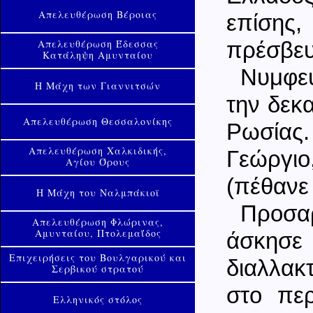
Απελευθέρωση Βέροιας
επίσης,
Απελευθέρωση Έδεσσας
πρέσβευ
Κατάληψη Αμυνταίου
Νυμφεύ
Η Μάχη των Γιαννιτσών
την δεκ
Απελευθέρωση Θεσσαλονίκης
Ρωσίας.
Απελευθέρωση Χαλκιδικής,
Γεώργιο
Αγίου Όρους
(πέθανε 
Η Μάχη του Ναλμπάκιοϊ
Προσαρ
Απελευθέρωση Φλώρινας,
Αμυνταίου, Πτολεμαΐδος
άσκησε 
Επιχειρήσεις του Βουλγαρικού και
διαλλακ
Σερβικού στρατού
στο περ
Ελληνικός στόλος