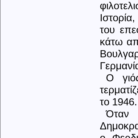
φιλοτελ
Ιστορία
του επε
κάτω απ
Βουλγαρ
Γερμανία
Ο γιό
τερματί
το 1946.
Όταν 
Δημοκρα