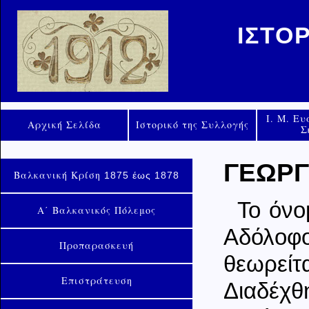
ΙΣΤΟ
Ι. Μ. Ε
Αρχική Σελίδα
Ιστορικό της Συλλογής
Σ
ΓΕΩΡΓ
Βαλκανική Κρίση
1875 έως 1878
Το όνο
Α΄ Βαλκανικός Πόλεμος
Αδόλοφο
Προπαρασκευή
θεωρείτ
Επιστράτευση
Διαδέχθ