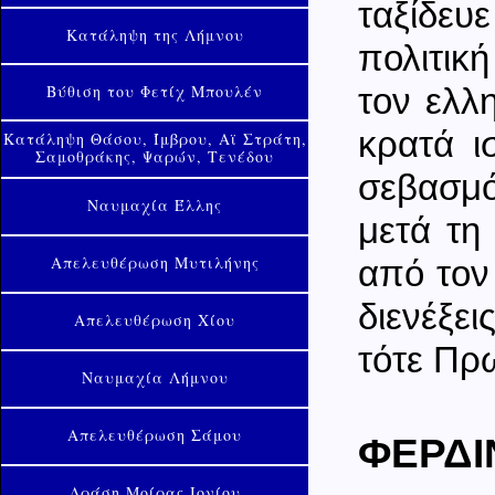
ταξίδευ
Κατάληψη της Λήμνου
πολιτικ
Βύθιση του Φετίχ Μπουλέν
τον ελλ
κρατά ι
Κατάληψη Θάσου, Ίμβρου, Αϊ Στράτη,
Σαμοθράκης, Ψαρών, Τενέδου
σεβασμό
Ναυμαχία Έλλης
μετά τη
Απελευθέρωση Μυτιλήνης
από τον
διενέξε
Απελευθέρωση Χίου
τότε Πρ
Ναυμαχία Λήμνου
Απελευθέρωση Σάμου
ΦΕΡΔΙ
Δράση Μοίρας Ιονίου