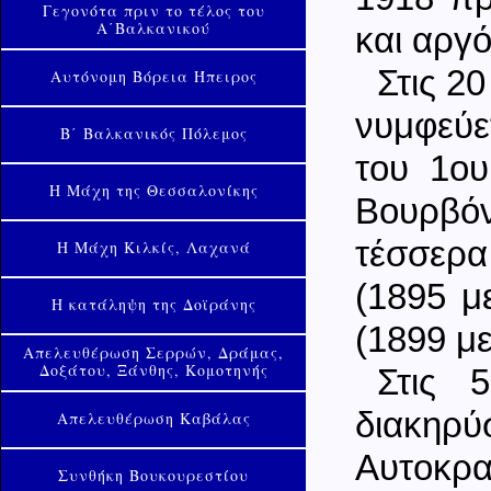
Γεγονότα πριν το τέλος του
Α΄Βαλκανικού
και αργ
Στις 2
Αυτόνομη Βόρεια Ήπειρος
νυμφεύε
Β΄ Βαλκανικός Πόλεμος
του 1ου
Η Μάχη της Θεσσαλονίκης
Βουρβόν
τέσσερα
Η Μάχη Κιλκίς, Λαχανά
(1895 μ
Η κατάληψη της Δοϊράνης
(1899 με
Απελευθέρωση Σερρών, Δράμας,
Δοξάτου, Ξάνθης, Κομοτηνής
Στις 
διακηρύ
Απελευθέρωση Καβάλας
Αυτοκρα
Συνθήκη Βουκουρεστίου