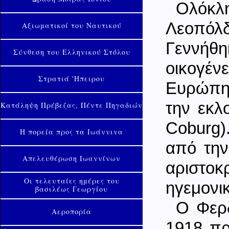
Ολόκλη
Λεοπόλ
Αξιωματικοί του Ναυτικού
Γεννήθη
Σύνθεση του Ελληνικού Στόλου
οικογέν
Στρατιά 'Ηπειρου
Ευρώπης
την εκλ
Κατάληψη Πρέβεζας, Πέντε Πηγαδιών
Coburg)
Η πορεία προς τα Ιωάννινα
από την
Απελευθέρωση Ιωαννίνων
αριστοκρ
Οι τελευταίες ημέρες του
ηγεμονι
βασιλέως Γεωργίου
Ο Φερδ
Αεροπορία
1918 πρ